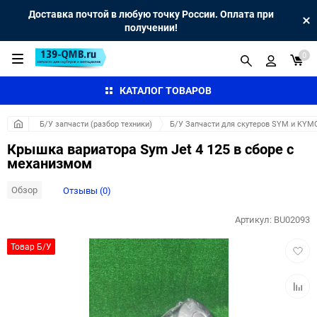
Доставка почтой в любую точку России. Оплата при
получении!
0
КАТАЛОГ ТОВАРОВ
Б/У запчасти (разбор техники)
Б/У Запчасти для скутеров SYM и KYM
Крышка вариатора Sym Jet 4 125 в сборе с
механизмом
Обзор
Отзывы (0)
Артикул:
BU02093
Добав
Товар Б/У
в
избра
Добав
к
сравн