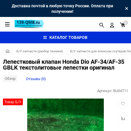
Доставка почтой в любую точку России. Оплата при
получении!
0
КАТАЛОГ ТОВАРОВ
Б/У запчасти (разбор техники)
Б/У запчасти для японских скутеров H
Лепестковый клапан Honda Dio AF-34/AF-35
GBLK текстолитовые лепестки оригинал
Обзор
Отзывы (0)
Артикул:
BU04711
Добав
Товар Б/У
в
избра
Добав
к
сравн