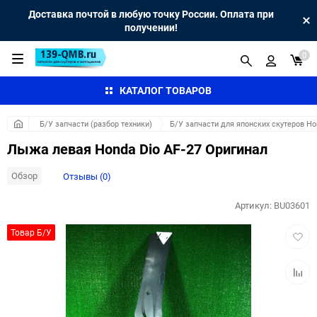
Доставка почтой в любую точку России. Оплата при
получении!
0
КАТАЛОГ ТОВАРОВ
Б/У запчасти (разбор техники)
Б/У запчасти для японских скутеров H
Лыжа левая Honda Dio AF-27 Оригинал
Обзор
Отзывы (0)
Артикул:
BU03601
Добав
Товар Б/У
в
избра
Добав
к
сравн