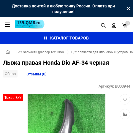
Доставка почтой в любую точку России. Оплата при
получении!
0
КАТАЛОГ ТОВАРОВ
Б/У запчасти (разбор техники)
Б/У запчасти для японских скутеров H
Лыжа правая Honda Dio AF-34 черная
Обзор
Отзывы (0)
Артикул:
BU03944
Добав
Товар Б/У
в
избра
Добав
к
сравн