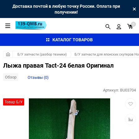
Доставка почтой в любую точку России. Оплата при
получении!
0
КАТАЛОГ ТОВАРОВ
Б/У запчасти (разбор техники)
Б/У запчасти для японских скутеров H
Лыжа правая Tact-24 белая Оригинал
Обзор
Отзывы (0)
Артикул:
BU03704
Добав
Товар Б/У
в
избра
Добав
к
сравн