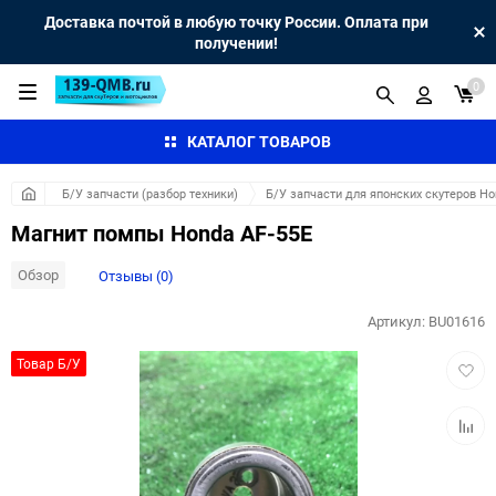
Доставка почтой в любую точку России. Оплата при
получении!
0
КАТАЛОГ ТОВАРОВ
Б/У запчасти (разбор техники)
Б/У запчасти для японских скутеров H
Магнит помпы Honda AF-55E
Обзор
Отзывы (0)
Артикул:
BU01616
Добав
Товар Б/У
в
избра
Добав
к
сравн