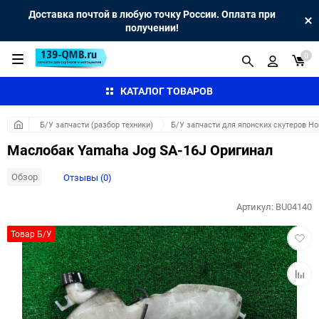
Доставка почтой в любую точку России. Оплата при
получении!
0
КАТАЛОГ ТОВАРОВ
Б/У запчасти (разбор техники)
Б/У запчасти для японских скутеров H
Маслобак Yamaha Jog SA-16J Оригинал
Обзор
Отзывы (0)
Артикул:
BU04140
Добав
Товар Б/У
в
избра
Добав
к
сравн