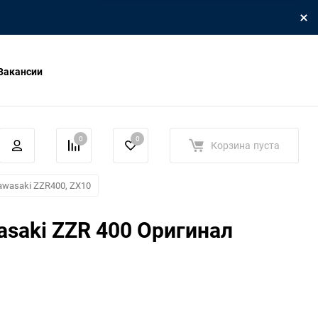
Вакансии
0
0
Корзина
пуста
awasaki ZZR400, ZX10
saki ZZR 400 Оригинал