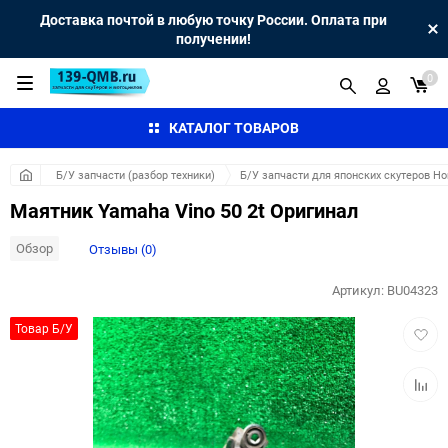
Доставка почтой в любую точку России. Оплата при
получении!
0
КАТАЛОГ ТОВАРОВ
Б/У запчасти (разбор техники)
Б/У запчасти для японских скутеров H
Маятник Yamaha Vino 50 2t Оригинал
Обзор
Отзывы (0)
Артикул:
BU04323
Добав
Товар Б/У
в
избра
Добав
к
сравн