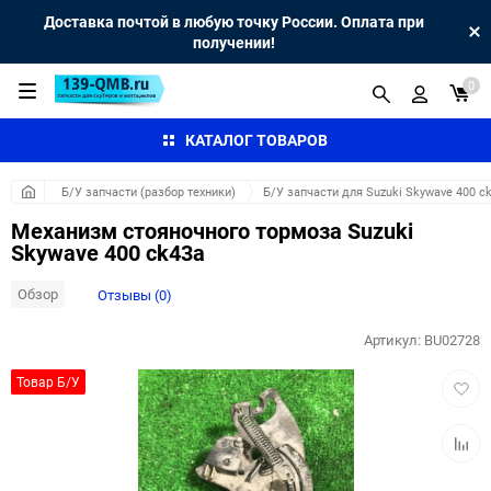
Доставка почтой в любую точку России. Оплата при
получении!
0
КАТАЛОГ ТОВАРОВ
Б/У запчасти (разбор техники)
Б/У запчасти для Suzuki Skywave 400 c
Механизм стояночного тормоза Suzuki
Skywave 400 ck43a
Обзор
Отзывы (0)
Артикул:
BU02728
Добав
Товар Б/У
в
избра
Добав
к
сравн