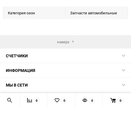
Категория озон
Запчасти автомобильные
наверх
СЧЕТЧИКИ
ИНФОРМАЦИЯ
МЫ В СЕТИ
КОНТАКТЫ
0
0
0
0
© 2026 139-QMB.RU - запчасти для китайских скутеров.
Мы получаем и обрабатываем персональные данные
посетителей нашего сайта в соответствии с
официальной