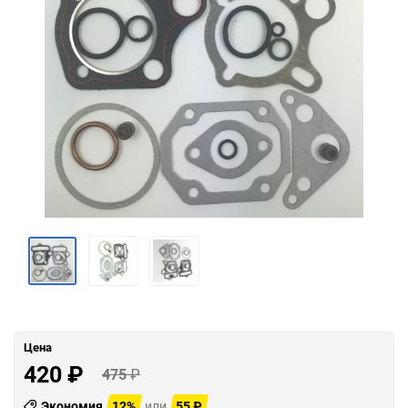
Цена
420
₽
475
₽
Экономия
12%
или
55
₽