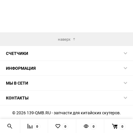
наверх
СЧЕТЧИКИ
ИНФОРМАЦИЯ
МЫ В СЕТИ
КОНТАКТЫ
© 2026 139-QMB.RU - запчасти для китайских скутеров.
Мы получаем и обрабатываем персональные данные
0
0
0
0
посетителей нашего сайта в соответствии с
официальной