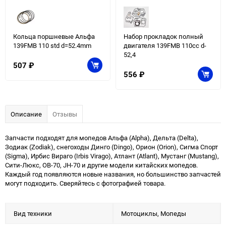
Кольца поршневые Альфа
Набор прокладок полный
139FMB 110 std d=52.4mm
двигателя 139FMB 110cc d-
52,4
507
₽
556
₽
Описание
Отзывы
Запчасти подходят для мопедов Альфа (Alpha), Дельта (Delta),
Зодиак (Zodiak), снегоходы Динго (Dingo), Орион (Orion), Сигма Спорт
(Sigma), Ирбис Вираго (Irbis Virago), Атлант (Atlant), Мустанг (Mustang),
Сити-Люкс, ОВ-70, JH-70 и другие модели китайских мопедов.
Каждый год появляются новые названия, но большинство запчастей
могут подходить. Сверяйтесь с фотографией товара.
Вид техники
Мотоциклы, Мопеды