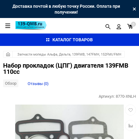
Доставка почтой в любую точку России. Оплата при
получении!
0
КАТАЛОГ ТОВАРОВ
Запчасти мопеды Альфа, Дельта, 139FMB, 147FMH, 152FMI/FMH
Набор прокладок (ЦПГ) двигателя 139FMB
110сс
Обзор
Отзывы (0)
Артикул:
8770-XNLH
Добав
в
избра
Добав
к
сравн