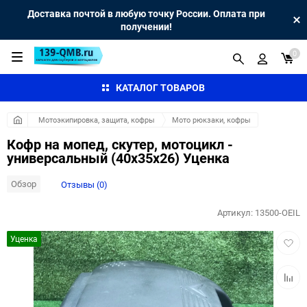
Доставка почтой в любую точку России. Оплата при
получении!
0
КАТАЛОГ ТОВАРОВ
Мотоэкипировка, защита, кофры
Мото рюкзаки, кофры
Кофр на мопед, скутер, мотоцикл -
универсальный (40х35х26) Уценка
Обзор
Отзывы (0)
Артикул:
13500-OEIL
Добав
Уценка
в
избра
Добав
к
сравн