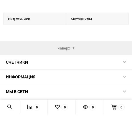
Вид техники
Мотоциклы
наверх
СЧЕТЧИКИ
ИНФОРМАЦИЯ
МЫ В СЕТИ
КОНТАКТЫ
0
0
0
0
© 2026 139-QMB.RU - запчасти для китайских скутеров.
Мы получаем и обрабатываем персональные данные