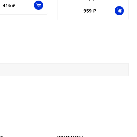
416
₽
959
₽