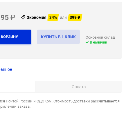
195
₽
Экономия
34%
или
399
₽
 КОРЗИНУ
КУПИТЬ В 1 КЛИК
Основной склад
В наличии
ранное
Оплата
тся Почтой России и СДЭКом. Стоимость доставки рассчитывается
ормлении заказа.