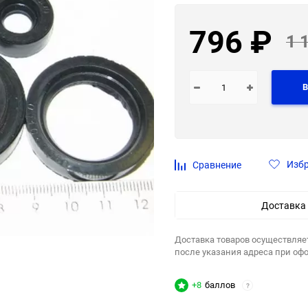
796
₽
1 
В
Изб
Сравнение
Доставка
Доставка товаров осуществляе
после указания адреса при оф
+8
баллов
?