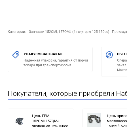
Категории:
Запчасти 152QMI, 157QMJ (4т скутеры 125-150сс)
Прокладк
УПАКУЕМ ВАШ ЗАКАЗ
БЫСТ
Надежная упаковка, гарантия от порчи
Опера
товара при транспортировке
заказ
Макси
Покупатели, которые приобрели На
Цепь ГРМ
Цепь прив
152QMI,157QMJ
маслонасос
90звеньев 125-150cc
150cc (152Q