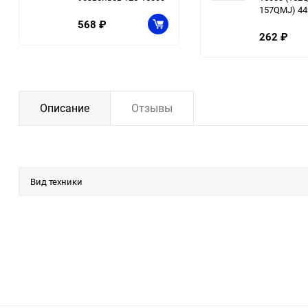
157QMJ) 44
568
₽
262
₽
Описание
Отзывы
Вид техники