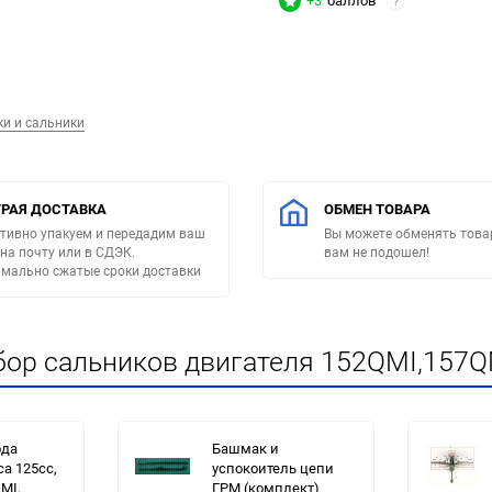
+3
баллов
?
и и сальники
РАЯ ДОСТАВКА
ОБМЕН ТОВАРА
тивно упакуем и передадим ваш
Вы можете обменять товар
 на почту или в СДЭК.
вам не подошел!
мально сжатые сроки доставки
бор сальников двигателя 152QMI,157Q
ода
Башмак и
а 125cc,
успокоитель цепи
MI,
ГРМ (комплект)