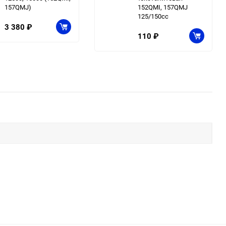
157QMJ)
152QMI, 157QMJ
125/150сс
3 380
₽
110
₽