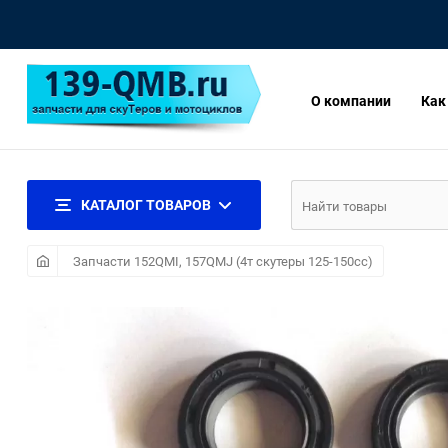
О компании
Как
КАТАЛОГ ТОВАРОВ
Запчасти 152QMI, 157QMJ (4т скутеры 125-150сс)