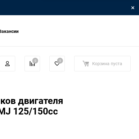
Вакансии
0
0
Корзина
пуста
ков двигателя
MJ 125/150сс