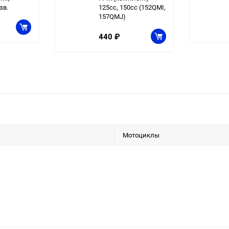
зв.
125cc, 150cc (152QMI,
157QMJ)
440
₽
Мотоциклы