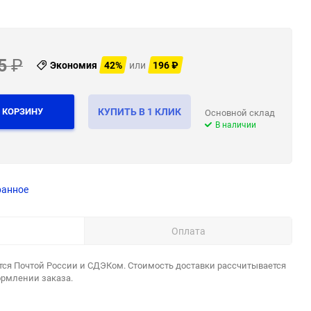
5
₽
Экономия
42%
или
196
₽
 КОРЗИНУ
КУПИТЬ В 1 КЛИК
Основной склад
В наличии
ранное
Оплата
тся Почтой России и СДЭКом. Стоимость доставки рассчитывается
ормлении заказа.