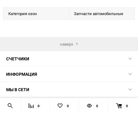
Категория озон
Запчасти автомобильные
наверх
СЧЕТЧИКИ
ИНФОРМАЦИЯ
МЫ В СЕТИ
КОНТАКТЫ
0
0
0
0
© 2026 139-QMB.RU - запчасти для китайских скутеров.
Мы получаем и обрабатываем персональные данные
посетителей нашего сайта в соответствии с
официальной