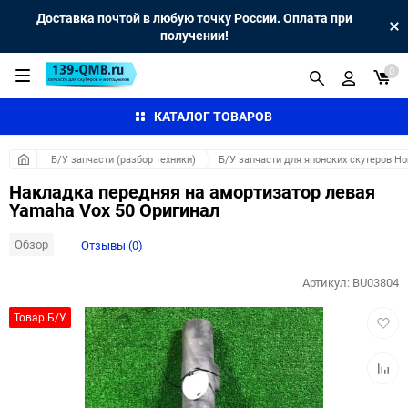
Доставка почтой в любую точку России. Оплата при
получении!
0
КАТАЛОГ ТОВАРОВ
Б/У запчасти (разбор техники)
Б/У запчасти для японских скутеров H
Накладка передняя на амортизатор левая
Yamaha Vox 50 Оригинал
Обзор
Отзывы (0)
Артикул:
BU03804
Добав
Товар Б/У
в
избра
Добав
к
сравн