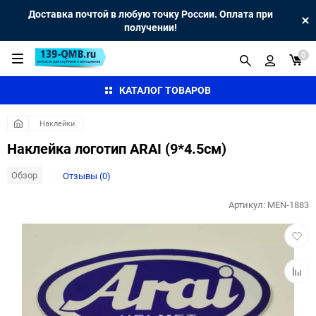
Доставка почтой в любую точку России. Оплата при
получении!
0
КАТАЛОГ ТОВАРОВ
Наклейки
Наклейка логотип ARAI (9*4.5см)
Обзор
Отзывы (0)
Артикул:
MEN-1883
Добав
в
избра
Добав
к
сравн