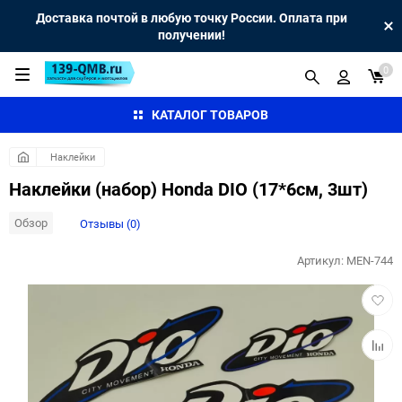
Доставка почтой в любую точку России. Оплата при
получении!
0
КАТАЛОГ ТОВАРОВ
Наклейки
Наклейки (набор) Honda DIO (17*6см, 3шт)
Обзор
Отзывы (0)
Артикул:
MEN-744
Добав
в
избра
Добав
к
сравн