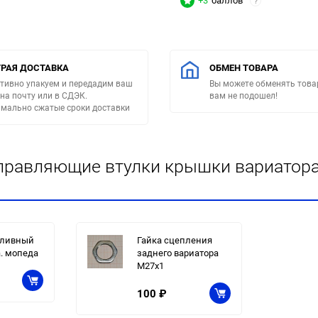
+3
баллов
?
РАЯ ДОСТАВКА
ОБМЕН ТОВАРА
тивно упакуем и передадим ваш
Вы можете обменять товар
 на почту или в СДЭК.
вам не подошел!
мально сжатые сроки доставки
правляющие втулки крышки вариатора /
пливный
Гайка сцепления
а. мопеда
заднего вариатора
М27х1
100
₽