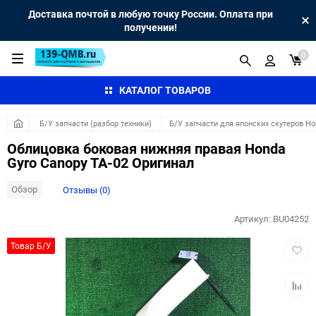
Доставка почтой в любую точку России. Оплата при
получении!
0
КАТАЛОГ ТОВАРОВ
Б/У запчасти (разбор техники)
Б/У запчасти для японских скутеров H
Облицовка боковая нижняя правая Honda
Gyro Canopy TA-02 Оригинал
Обзор
Отзывы (0)
Артикул:
BU04252
Добав
Товар Б/У
в
избра
Добав
к
сравн