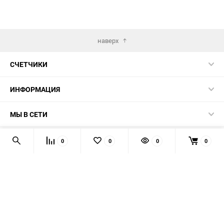
наверх
СЧЕТЧИКИ
ИНФОРМАЦИЯ
МЫ В СЕТИ
КОНТАКТЫ
0
0
0
0
© 2026 139-QMB.RU - запчасти для китайских скутеров.
Мы получаем и обрабатываем персональные данные
посетителей нашего сайта в соответствии с
официальной
политикой
. Если вы не даёте согласия на обработку своих
персональных данных, вам необходимо покинуть наш сайт.