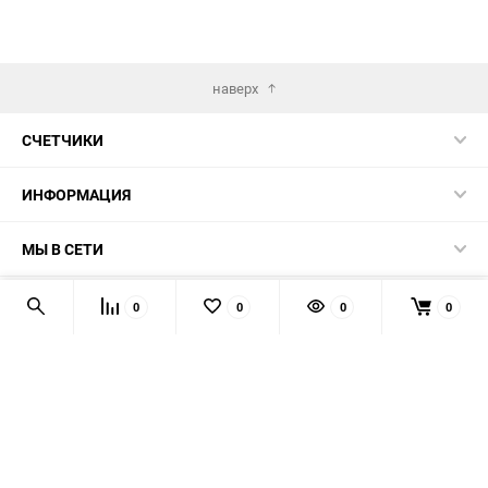
наверх
СЧЕТЧИКИ
ИНФОРМАЦИЯ
МЫ В СЕТИ
КОНТАКТЫ
0
0
0
0
© 2026 139-QMB.RU - запчасти для китайских скутеров.
Мы получаем и обрабатываем персональные данные
посетителей нашего сайта в соответствии с
официальной
политикой
. Если вы не даёте согласия на обработку своих
персональных данных, вам необходимо покинуть наш сайт.