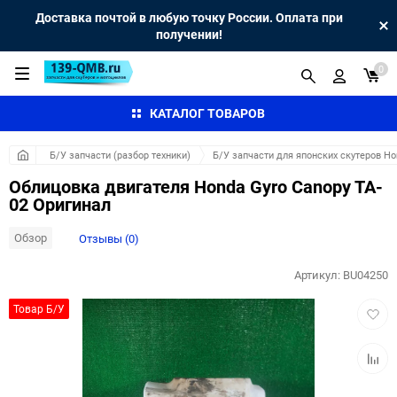
Доставка почтой в любую точку России. Оплата при
получении!
0
КАТАЛОГ ТОВАРОВ
Б/У запчасти (разбор техники)
Б/У запчасти для японских скутеров H
Облицовка двигателя Honda Gyro Canopy TA-
02 Оригинал
Обзор
Отзывы (0)
Артикул:
BU04250
Добав
Товар Б/У
в
избра
Добав
к
сравн