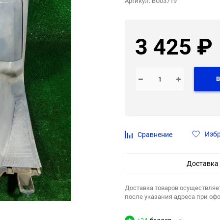
Артикул:
BU03719
3 425
₽
В
Изб
Сравнение
Доставка
Доставка товаров осуществляе
после указания адреса при оф