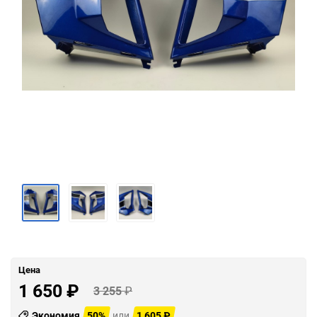
Цена
1 650
₽
3 255
₽
Экономия
50%
или
1 605
₽