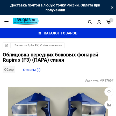
Доставка почтой в любую точку России. Оплата при
получении!
0
КАТАЛОГ ТОВАРОВ
Запчасти Apha RX, Vortex и аналоги
Облицовка передних боковых фонарей
Rapiras (F3) (ПАРА) синяя
Обзор
Отзывы (0)
Артикул:
MR17667
Добав
в
избра
Добав
к
сравн