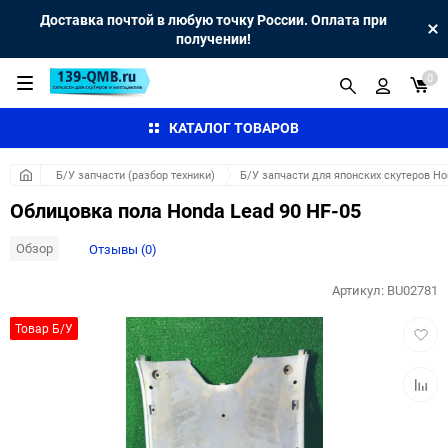
Доставка почтой в любую точку России. Оплата при
получении!
0
КАТАЛОГ ТОВАРОВ
Б/У запчасти (разбор техники)
Б/У запчасти для японских скутеров H
Облицовка пола Honda Lead 90 HF-05
Обзор
Отзывы (0)
Артикул:
BU02781
Добав
Товар Б/У
в
избра
Добав
к
сравн