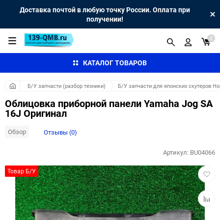
Доставка почтой в любую точку России. Оплата при
получении!
0
КАТАЛОГ ТОВАРОВ
Б/У запчасти (разбор техники)
Б/У запчасти для японских скутеров H
Облицовка приборной панели Yamaha Jog SA
16J Оригинал
Обзор
Отзывы (0)
Артикул:
BU04066
Добав
Товар Б/У
в
избра
Добав
к
сравн