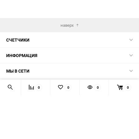
наверх
СЧЕТЧИКИ
ИНФОРМАЦИЯ
МЫ В СЕТИ
КОНТАКТЫ
0
0
0
0
© 2026 139-QMB.RU - запчасти для китайских скутеров.
Мы получаем и обрабатываем персональные данные
посетителей нашего сайта в соответствии с
официальной
политикой
. Если вы не даёте согласия на обработку своих
персональных данных, вам необходимо покинуть наш сайт.