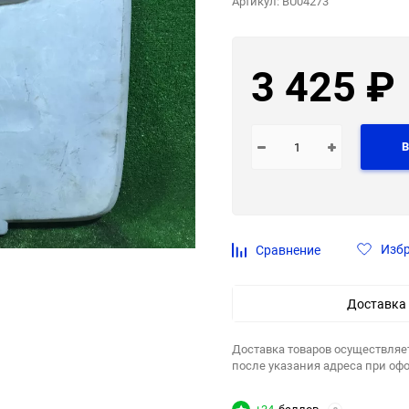
Артикул:
BU04273
3 425
₽
В
Изб
Сравнение
Доставка
Доставка товаров осуществляе
после указания адреса при оф