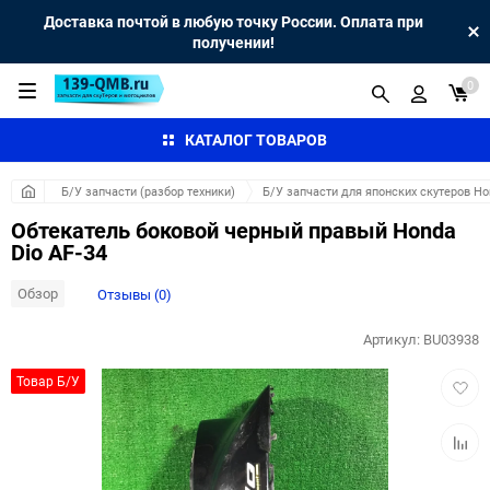
Доставка почтой в любую точку России. Оплата при
получении!
0
КАТАЛОГ ТОВАРОВ
Б/У запчасти (разбор техники)
Б/У запчасти для японских скутеров H
Обтекатель боковой черный правый Honda
Dio AF-34
Обзор
Отзывы (0)
Артикул:
BU03938
Добав
Товар Б/У
в
избра
Добав
к
сравн