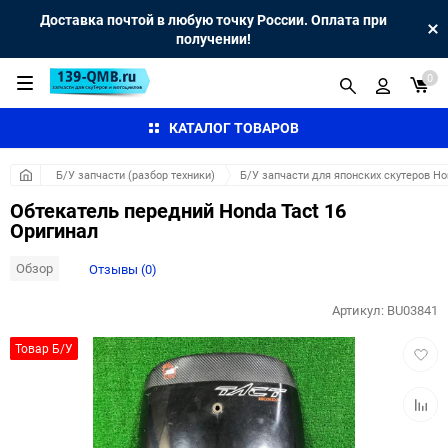
Доставка почтой в любую точку России. Оплата при
получении!
0
КАТАЛОГ ТОВАРОВ
Б/У запчасти (разбор техники)
Б/У запчасти для японских скутеров H
Обтекатель передний Honda Tact 16
Оригинал
Обзор
Отзывы (0)
Артикул:
BU03841
Добав
Товар Б/У
в
избра
Добав
к
сравн