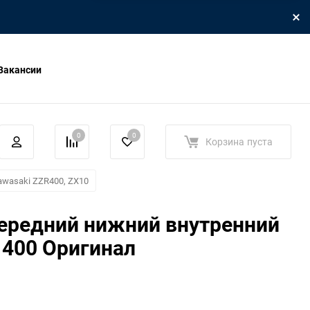
Вакансии
0
0
Корзина
пуста
awasaki ZZR400, ZX10
ередний нижний внутренний
 400 Оригинал