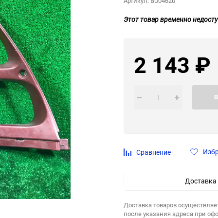
Артикул:
BU04620
Этот товар временно недосту
2 143
₽
В
Изб
Сравнение
Доставка
Доставка товаров осуществляе
после указания адреса при оф