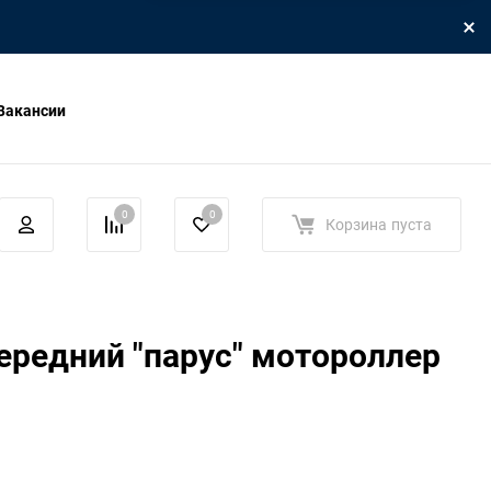
Вакансии
0
0
Корзина
пуста
ередний "парус" мотороллер