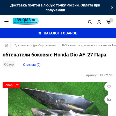
Доставка почтой в любую точку России. Оплата при
получении!
0
КАТАЛОГ ТОВАРОВ
Б/У запчасти (разбор техники)
Б/У запчасти для японских скутеров H
обтекатели боковые Honda Dio AF-27 Пара
Обзор
Отзывы (0)
Артикул:
BU02788
Добав
Товар Б/У
в
избра
Добав
к
сравн