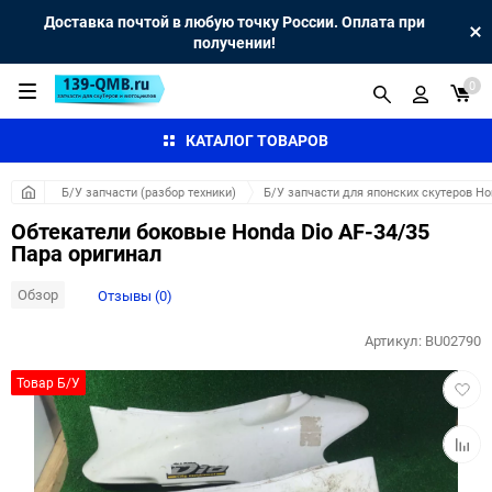
Доставка почтой в любую точку России. Оплата при
получении!
0
КАТАЛОГ ТОВАРОВ
Б/У запчасти (разбор техники)
Б/У запчасти для японских скутеров H
Обтекатели боковые Honda Dio AF-34/35
Пара оригинал
Обзор
Отзывы (0)
Артикул:
BU02790
Добав
Товар Б/У
в
избра
Добав
к
сравн