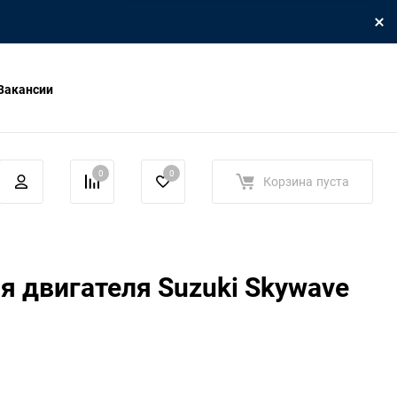
Вакансии
0
0
Корзина
пуста
я двигателя Suzuki Skywave