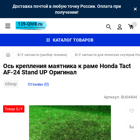
Доставка почтой в любую точку России. Оплата при
получении!
0
КАТАЛОГ ТОВАРОВ
Б/У запчасти (разбор техники)
Б/У запчасти для японских скутеров H
Ось крепления маятника к раме Honda Tact
AF-24 Stand UP Оригинал
Обзор
Отзывы (0)
Артикул:
BU04404
Добав
Товар Б/У
в
избра
Добав
к
сравн