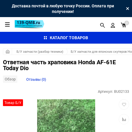
Доставка почтой в любую точку России. Оплата при
получении!
0
КАТАЛОГ ТОВАРОВ
Б/У запчасти (разбор техники)
Б/У запчасти для японских скутеров H
Ответная часть храповика Honda AF-61E
Today Dio
Обзор
Отзывы (0)
Артикул:
BU02133
Добав
Товар Б/У
в
избра
Добав
к
сравн