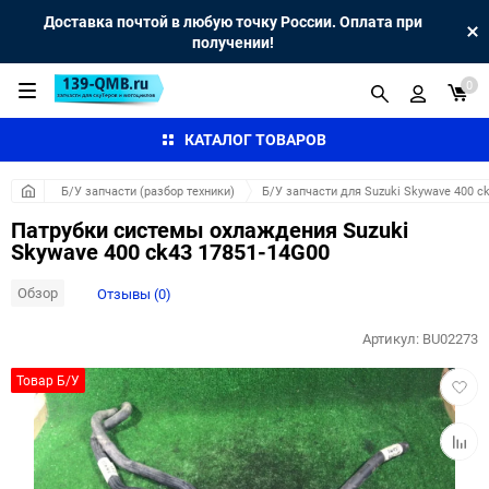
Доставка почтой в любую точку России. Оплата при
получении!
0
КАТАЛОГ ТОВАРОВ
Б/У запчасти (разбор техники)
Б/У запчасти для Suzuki Skywave 400 c
Патрубки системы охлаждения Suzuki
Skywave 400 ck43 17851-14G00
Обзор
Отзывы (0)
Артикул:
BU02273
Добав
Товар Б/У
в
избра
Добав
к
сравн