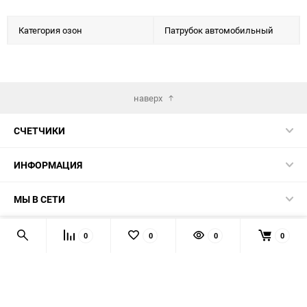
Категория озон
Патрубок автомобильный
наверх
СЧЕТЧИКИ
ИНФОРМАЦИЯ
МЫ В СЕТИ
КОНТАКТЫ
0
0
0
0
© 2026 139-QMB.RU - запчасти для китайских скутеров.
Мы получаем и обрабатываем персональные данные
посетителей нашего сайта в соответствии с
официальной