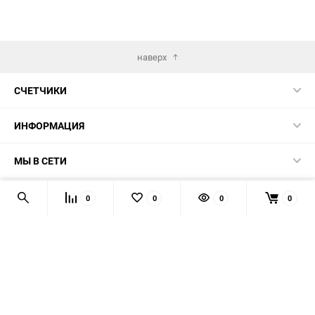
наверх
СЧЕТЧИКИ
ИНФОРМАЦИЯ
МЫ В СЕТИ
КОНТАКТЫ
0
0
0
0
© 2026 139-QMB.RU - запчасти для китайских скутеров.
Мы получаем и обрабатываем персональные данные
посетителей нашего сайта в соответствии с
официальной
политикой
. Если вы не даёте согласия на обработку своих
персональных данных, вам необходимо покинуть наш сайт.