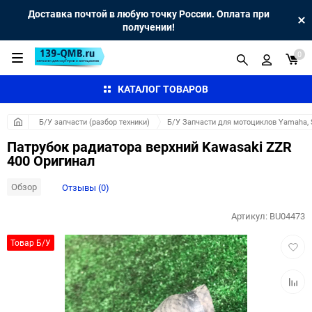
Доставка почтой в любую точку России. Оплата при
получении!
0
КАТАЛОГ ТОВАРОВ
Б/У запчасти (разбор техники)
Б/У Запчасти для мотоциклов Yamaha, S
Патрубок радиатора верхний Kawasaki ZZR
400 Оригинал
Обзор
Отзывы (0)
Артикул:
BU04473
Добав
Товар Б/У
в
избра
Добав
к
сравн