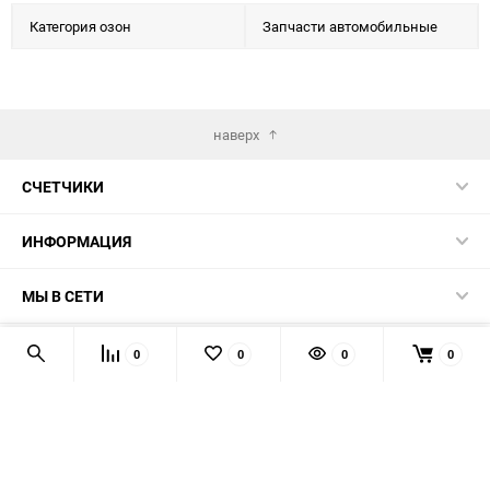
Категория озон
Запчасти автомобильные
наверх
СЧЕТЧИКИ
ИНФОРМАЦИЯ
МЫ В СЕТИ
КОНТАКТЫ
0
0
0
0
© 2026 139-QMB.RU - запчасти для китайских скутеров.
Мы получаем и обрабатываем персональные данные
посетителей нашего сайта в соответствии с
официальной
политикой
. Если вы не даёте согласия на обработку своих