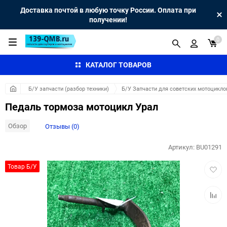
Доставка почтой в любую точку России. Оплата при
получении!
0
КАТАЛОГ ТОВАРОВ
Б/У запчасти (разбор техники)
Б/У Запчасти для советских мотоцикло
Педаль тормоза мотоцикл Урал
Обзор
Отзывы (0)
Артикул:
BU01291
Добав
Товар Б/У
в
избра
Добав
к
сравн