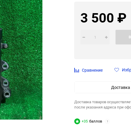
3 500
₽
В
Изб
Сравнение
Доставка
Доставка товаров осуществляе
после указания адреса при оф
+35
баллов
?