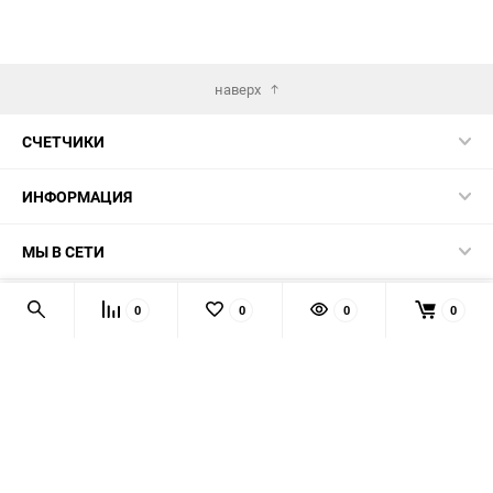
наверх
СЧЕТЧИКИ
ИНФОРМАЦИЯ
МЫ В СЕТИ
КОНТАКТЫ
0
0
0
0
© 2026 139-QMB.RU - запчасти для китайских скутеров.
Мы получаем и обрабатываем персональные данные
посетителей нашего сайта в соответствии с
официальной
политикой
. Если вы не даёте согласия на обработку своих
персональных данных, вам необходимо покинуть наш сайт.