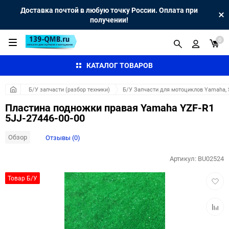
Доставка почтой в любую точку России. Оплата при
получении!
0
КАТАЛОГ ТОВАРОВ
Б/У запчасти (разбор техники)
Б/У Запчасти для мотоциклов Yamaha, S
Пластина подножки правая Yamaha YZF-R1
5JJ-27446-00-00
Обзор
Отзывы (0)
Артикул:
BU02524
Добав
Товар Б/У
в
избра
Добав
к
сравн