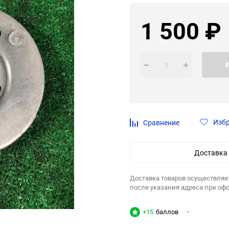
1 500
₽
В
Изб
Сравнение
Доставка
Доставка товаров осуществляе
после указания адреса при оф
+15
баллов
?