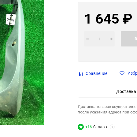
1 645
₽
В
Изб
Сравнение
Доставка
Доставка товаров осуществляе
после указания адреса при оф
+16
баллов
?