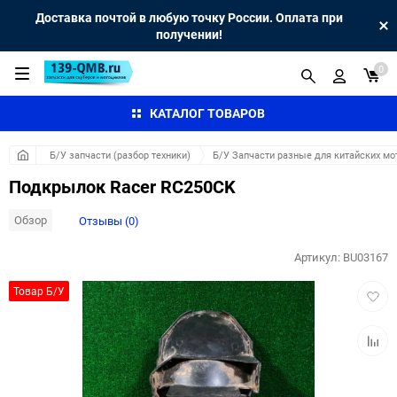
Доставка почтой в любую точку России. Оплата при
получении!
0
КАТАЛОГ ТОВАРОВ
Б/У запчасти (разбор техники)
Б/У Запчасти разные для китайских мо
Подкрылок Racer RC250CK
Обзор
Отзывы (0)
Артикул:
BU03167
Добав
Товар Б/У
в
избра
Добав
к
сравн