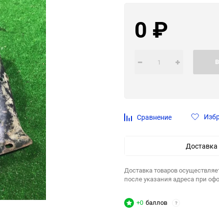
0
₽
В
Изб
Сравнение
Доставка
Доставка товаров осуществляе
после указания адреса при оф
+0
баллов
?