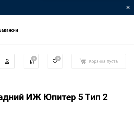
Вакансии
0
0
Корзина
пуста
адний ИЖ Юпитер 5 Тип 2