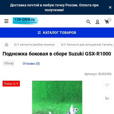
Доставка почтой в любую точку России. Оплата при
получении!
0
КАТАЛОГ ТОВАРОВ
Б/У запчасти (разбор техники)
Б/У Запчасти для мотоциклов Yamaha, S
Подножка боковая в сборе Suzuki GSX-R1000
Обзор
Отзывы (0)
Артикул:
BU02456
Добав
Товар Б/У
в
избра
Добав
к
сравн