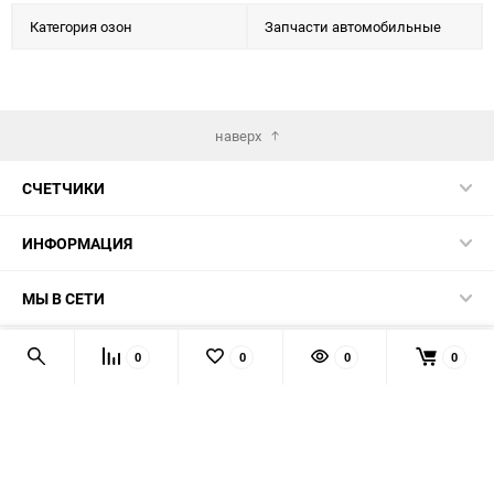
Категория озон
Запчасти автомобильные
наверх
СЧЕТЧИКИ
ИНФОРМАЦИЯ
МЫ В СЕТИ
КОНТАКТЫ
0
0
0
0
© 2026 139-QMB.RU - запчасти для китайских скутеров.
Мы получаем и обрабатываем персональные данные
посетителей нашего сайта в соответствии с
официальной
политикой
. Если вы не даёте согласия на обработку своих