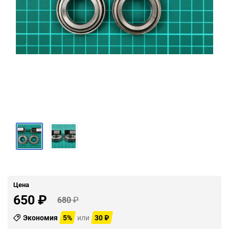
Цена
650
₽
680
₽
Экономия
5%
или
30
₽