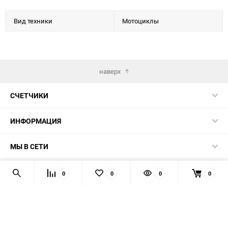
Вид техники
Мотоциклы
наверх
СЧЕТЧИКИ
ИНФОРМАЦИЯ
МЫ В СЕТИ
КОНТАКТЫ
0
0
0
0
© 2026 139-QMB.RU - запчасти для китайских скутеров.
Мы получаем и обрабатываем персональные данные
посетителей нашего сайта в соответствии с
официальной