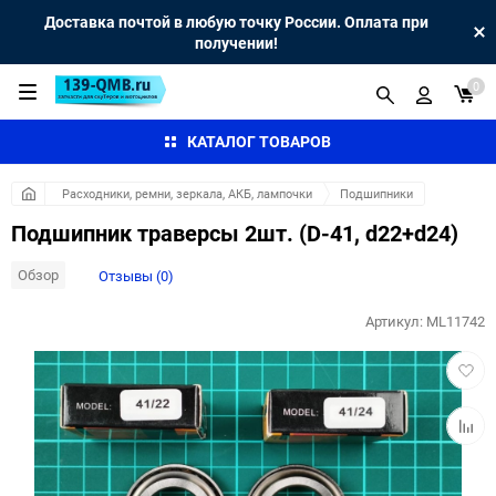
Доставка почтой в любую точку России. Оплата при
получении!
0
КАТАЛОГ ТОВАРОВ
Расходники, ремни, зеркала, АКБ, лампочки
Подшипники
Подшипник траверсы 2шт. (D-41, d22+d24)
Обзор
Отзывы (0)
Артикул:
ML11742
Добав
в
избра
Добав
к
сравн