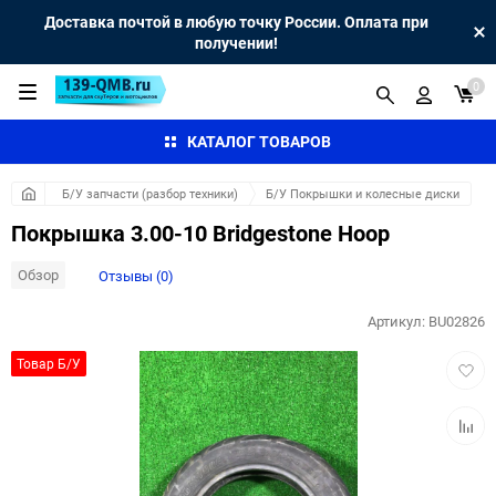
Доставка почтой в любую точку России. Оплата при
получении!
0
КАТАЛОГ ТОВАРОВ
Б/У запчасти (разбор техники)
Б/У Покрышки и колесные диски
Покрышка 3.00-10 Bridgestone Hoop
Обзор
Отзывы (0)
Артикул:
BU02826
Добав
Товар Б/У
в
избра
Добав
к
сравн