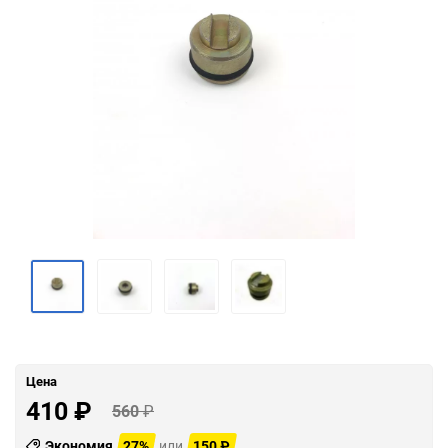
Цена
410
₽
560
₽
Экономия
27%
или
150
₽