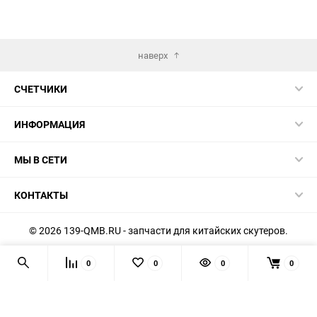
наверх
СЧЕТЧИКИ
ИНФОРМАЦИЯ
МЫ В СЕТИ
КОНТАКТЫ
© 2026 139-QMB.RU - запчасти для китайских скутеров.
Мы получаем и обрабатываем персональные данные
0
0
0
0
посетителей нашего сайта в соответствии с
официальной
политикой
. Если вы не даёте согласия на обработку своих
персональных данных, вам необходимо покинуть наш сайт.