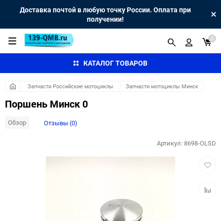
Доставка почтой в любую точку России. Оплата при
получении!
0
КАТАЛОГ ТОВАРОВ
Запчасти Российские мотоциклы
Запчасти мотоциклы Минск
Поршень Минск 0
Обзор
Отзывы (0)
Артикул:
8698-OLSD
Добав
в
избра
Добав
к
сравн