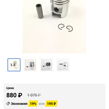
Цена
880
₽
1 075
₽
Экономия
19%
или
195
₽