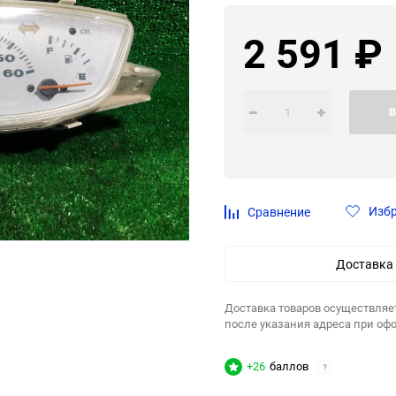
2 591
₽
В
Изб
Сравнение
Доставка
Доставка товаров осуществляе
после указания адреса при оф
+26
баллов
?